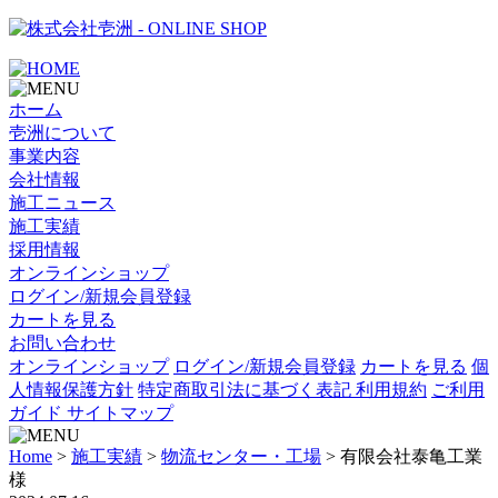
- ONLINE SHOP
ホーム
壱洲について
事業内容
会社情報
施工ニュース
施工実績
採用情報
オンラインショップ
ログイン/新規会員登録
カートを見る
お問い合わせ
オンラインショップ
ログイン/新規会員登録
カートを見る
個
人情報保護方針
特定商取引法に基づく表記
利用規約
ご利用
ガイド
サイトマップ
Home
>
施工実績
>
物流センター・工場
>
有限会社泰亀工業
様