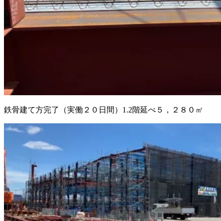
鉄骨建て方完了（実働２０日間）1.2階延べ５，２８０㎡