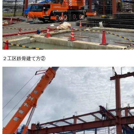
２工区鉄骨建て方②