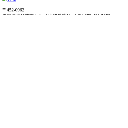
〒452-0962
愛知県清須市春日社子地95番地11
／
Tel 052-401-5258
Fax 052-401-0548
個人情報保護方針
特定商取引法に基づく表記
利用規約
ご利
用ガイド
サイトマップ
ホーム
壱洲について
事業内容
会社情報
施工ニュース
施工実績
採用情報
オンラインショップ
ログイン/新規会員登録
カートを見る
お問い合わせ
オンラインショップ
ログイン/新規会員登録
カートを見る
個
人情報保護方針
特定商取引法に基づく表記
利用規約
ご利用
ガイド
サイトマップ
Copyright