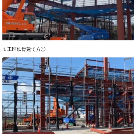
１工区鉄骨建て方①