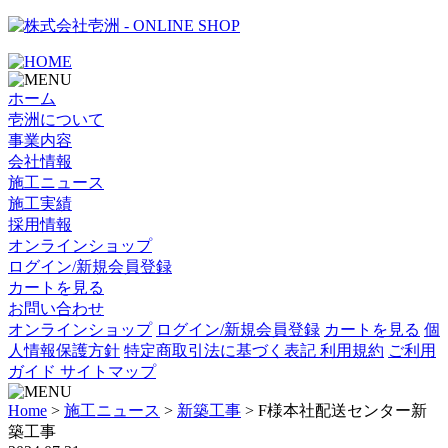
- ONLINE SHOP
ホーム
壱洲について
事業内容
会社情報
施工ニュース
施工実績
採用情報
オンラインショップ
ログイン/新規会員登録
カートを見る
お問い合わせ
オンラインショップ
ログイン/新規会員登録
カートを見る
個
人情報保護方針
特定商取引法に基づく表記
利用規約
ご利用
ガイド
サイトマップ
Home
>
施工ニュース
>
新築工事
>
F様本社配送センター新
築工事