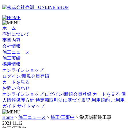
- ONLINE SHOP
ホーム
壱洲について
事業内容
会社情報
施工ニュース
施工実績
採用情報
オンラインショップ
ログイン/新規会員登録
カートを見る
お問い合わせ
オンラインショップ
ログイン/新規会員登録
カートを見る
個
人情報保護方針
特定商取引法に基づく表記
利用規約
ご利用
ガイド
サイトマップ
Home
>
施工ニュース
>
施工/工事中
>
栄店舗新装工事
2021.11.12