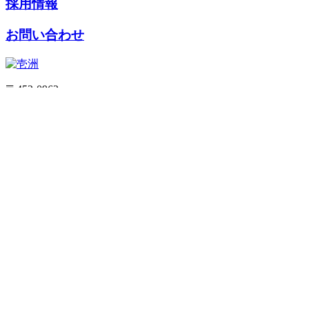
採用情報
お問い合わせ
〒452-0962
愛知県清須市春日社子地95番地11
／
Tel 052-401-5258
Fax 052-401-0548
個人情報保護方針
特定商取引法に基づく表記
利用規約
ご利
ホーム
壱洲について
事業内容
会社情報
施工ニュース
施工実績
採用情報
オンラインショップ
ログイン/新規会員登録
カートを見る
お問い合わせ