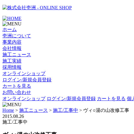
- ONLINE SHOP
ホーム
壱洲について
事業内容
会社情報
施工ニュース
施工実績
採用情報
オンラインショップ
ログイン/新規会員登録
カートを見る
お問い合わせ
オンラインショップ
ログイン/新規会員登録
カートを見る
個
Home
>
施工ニュース
>
施工/工事中
>
ヴィ○湯の山改修工事
2015.08.26
施工/工事中