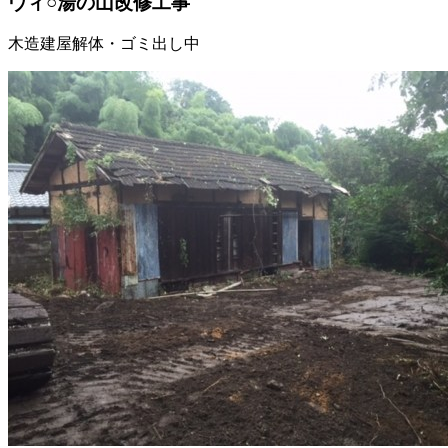
ヴィ○湯の山改修工事
木造建屋解体・ゴミ出し中