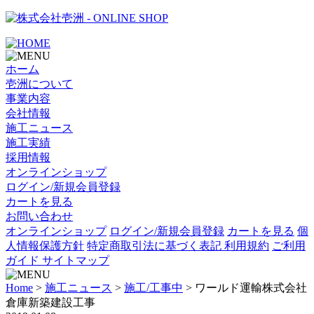
- ONLINE SHOP
ホーム
壱洲について
事業内容
会社情報
施工ニュース
施工実績
採用情報
オンラインショップ
ログイン/新規会員登録
カートを見る
お問い合わせ
オンラインショップ
ログイン/新規会員登録
カートを見る
個
人情報保護方針
特定商取引法に基づく表記
利用規約
ご利用
ガイド
サイトマップ
Home
>
施工ニュース
>
施工/工事中
>
ワールド運輸株式会社
倉庫新築建設工事