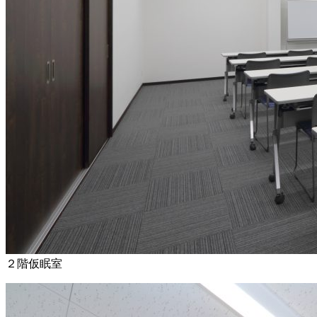
２階仮眠室