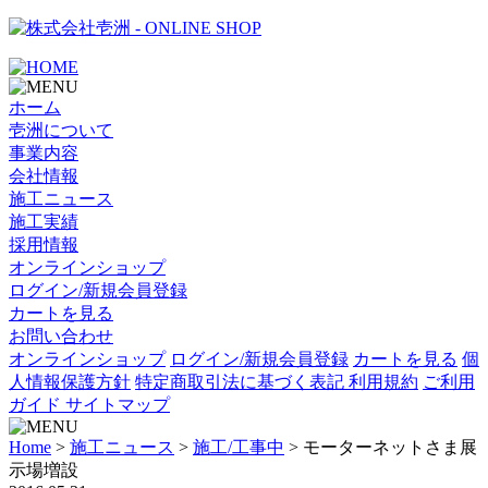
- ONLINE SHOP
ホーム
壱洲について
事業内容
会社情報
施工ニュース
施工実績
採用情報
オンラインショップ
ログイン/新規会員登録
カートを見る
お問い合わせ
オンラインショップ
ログイン/新規会員登録
カートを見る
個
人情報保護方針
特定商取引法に基づく表記
利用規約
ご利用
ガイド
サイトマップ
Home
>
施工ニュース
>
施工/工事中
>
モーターネットさま展
示場増設