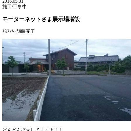
2016.05.31
施工/工事中
モーターネットさま展示場増設
ｱｽﾌｧﾙﾄ舗装完了
どんどん拡大してますよ！！