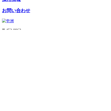
お問い合わせ
〒452-0962
愛知県清須市春日社子地95番地11
／
Tel 052-401-5258
Fax 052-401-0548
個人情報保護方針
特定商取引法に基づく表記
利用規約
ご利
用ガイド
サイトマップ
ホーム
壱洲について
事業内容
会社情報
施工ニュース
施工実績
採用情報
オンラインショップ
ログイン/新規会員登録
カートを見る