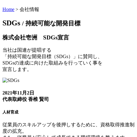
Home
>
会社情報
S
DGs
/ 持続可能な開発目標
株式会社壱洲 SDGs宣言
当社は国連が提唱する
「持続可能な開発目標（SDGs）」に賛同し、
SDGsの達成に向けた取組みを行っていく事を
宣言します。
2021年11月2日
代表取締役
香椎 賢司
人材育成
従業員のスキルアップを後押しするために、資格取得推進制
度の拡充。