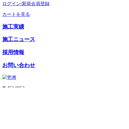
ログイン/新規会員登録
カートを見る
施工実績
施工ニュース
採用情報
お問い合わせ
〒452-0962
愛知県清須市春日社子地95番地11
／
Tel 052-401-5258
Fax 052-401-0548
個人情報保護方針
特定商取引法に基づく表記
利用規約
ご利
用ガイド
サイトマップ
ホーム
壱洲について